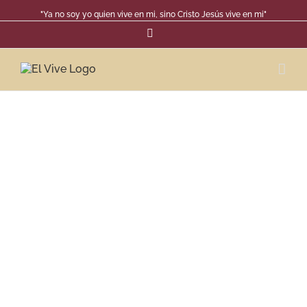
"Ya no soy yo quien vive en mi, sino Cristo Jesús vive en mi"
Facebook