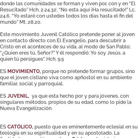
donde las comunidades se forman y viven por, con y en “El
Resucitado” Hch, 2.24.32; “No esta aquí ¡Ha resucitado!” Lc.
24.6. “Yo estaré con ustedes todos los días hasta el fin del
mundo” Mt. 28.20.
Este movimiento Juvenil Católico pretende poner al joven
en contacto directo con El Evangelio, para descubrir a
Cristo en el aconteces de su vida, al modo de San Pablo;
“¿Quien eres tú, Señor?” Y él respondió: Yo soy Jesús, a
quien tú persigues”. Hch. 9.5
ES
MOVIMIENTO,
porque no pretende formar grupos, sino
que el joven cistiano viva como apñostol en su ambiente
familiar, social y parroquial.
ES
JUVENIL,
ya que esta hecho por y para jóvenes, con
singulares métodos, propios de su edad, como lo pide la
Nueva Evangelización.
ES
CATÓLICO,
puesto que es eminentemente eclesial en su
teología en su espiritualidad y en su apostolado. La